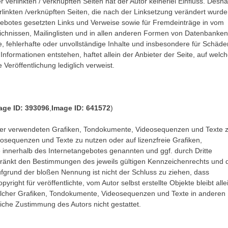
 verlinkten / verknüpften Seiten hat der Autor keinerlei Einfluss. Desha
 verlinkten /verknüpften Seiten, die nach der Linksetzung verändert wurde
angebotes gesetzten Links und Verweise sowie für Fremdeinträge in vom
ichnissen, Mailinglisten und in allen anderen Formen von Datenbanken
le, fehlerhafte oder unvollständige Inhalte und insbesondere für Schäde
nformationen entstehen, haftet allein der Anbieter der Seite, auf welc
 Veröffentlichung lediglich verweist.
age ID: 393096
,
Image ID: 641572
)
te der verwendeten Grafiken, Tondokumente, Videosequenzen und Texte 
eosequenzen und Texte zu nutzen oder auf lizenzfreie Grafiken,
innerhalb des Internetangebotes genannten und ggf. durch Dritte
ränkt den Bestimmungen des jeweils gültigen Kennzeichenrechts und 
ufgrund der bloßen Nennung ist nicht der Schluss zu ziehen, dass
ight für veröffentlichte, vom Autor selbst erstellte Objekte bleibt alle
solcher Grafiken, Tondokumente, Videosequenzen und Texte in anderen
iche Zustimmung des Autors nicht gestattet.