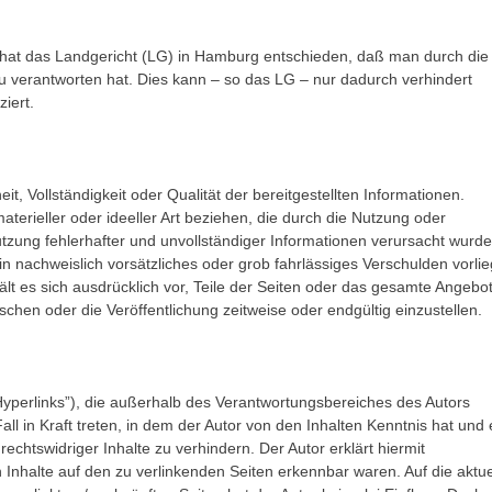
” hat das Landgericht (LG) in Hamburg entschieden, daß man durch die
 zu verantworten hat. Dies kann – so das LG – nur dadurch verhindert
iert.
it, Vollständigkeit oder Qualität der bereitgestellten Informationen.
erieller oder ideeller Art beziehen, die durch die Nutzung oder
zung fehlerhafter und unvollständiger Informationen verursacht wurde
n nachweislich vorsätzliches oder grob fahrlässiges Verschulden vorlie
ält es sich ausdrücklich vor, Teile der Seiten oder das gesamte Angebo
hen oder die Veröffentlichung zeitweise oder endgültig einzustellen.
Hyperlinks”), die außerhalb des Verantwortungsbereiches des Autors
all in Kraft treten, in dem der Autor von den Inhalten Kenntnis hat und 
chtswidriger Inhalte zu verhindern. Der Autor erklärt hiermit
 Inhalte auf den zu verlinkenden Seiten erkennbar waren. Auf die aktue