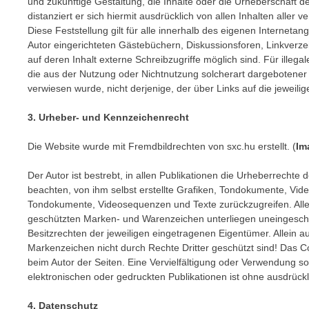
und zukünftige Gestaltung, die Inhalte oder die Urheberschaft der
distanziert er sich hiermit ausdrücklich von allen Inhalten aller
Diese Feststellung gilt für alle innerhalb des eigenen Internet
Autor eingerichteten Gästebüchern, Diskussionsforen, Linkverze
auf deren Inhalt externe Schreibzugriffe möglich sind. Für illega
die aus der Nutzung oder Nichtnutzung solcherart dargebotener I
verwiesen wurde, nicht derjenige, der über Links auf die jeweilige
3. Urheber- und Kennzeichenrecht
Die Website wurde mit Fremdbildrechten von sxc.hu erstellt. (
Im
Der Autor ist bestrebt, in allen Publikationen die Urheberrech
beachten, von ihm selbst erstellte Grafiken, Tondokumente, Vid
Tondokumente, Videosequenzen und Texte zurückzugreifen. Alle 
geschützten Marken- und Warenzeichen unterliegen uneingesch
Besitzrechten der jeweiligen eingetragenen Eigentümer. Allein a
Markenzeichen nicht durch Rechte Dritter geschützt sind! Das Copyr
beim Autor der Seiten. Eine Vervielfältigung oder Verwendung 
elektronischen oder gedruckten Publikationen ist ohne ausdrückl
4. Datenschutz